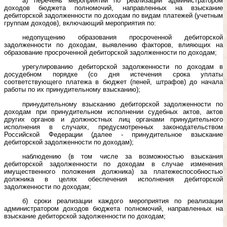
а) перечень мероприятий по реализации администратором
доходов бюджета полномочий, направленных на взыскание
дебиторской задолженности по доходам по видам платежей (учетным
группам доходов), включающий мероприятия по:
недопущению образования просроченной дебиторской
задолженности по доходам, выявлению факторов, влияющих на
образование просроченной дебиторской задолженности по доходам;
урегулированию дебиторской задолженности по доходам в
досудебном порядке (со дня истечения срока уплаты
соответствующего платежа в бюджет (пеней, штрафов) до начала
работы по их принудительному взысканию);
принудительному взысканию дебиторской задолженности по
доходам при принудительном исполнении судебных актов, актов
других органов и должностных лиц органами принудительного
исполнения в случаях, предусмотренных законодательством
Российской Федерации (далее - принудительное взыскание
дебиторской задолженности по доходам);
наблюдению (в том числе за возможностью взыскания
дебиторской задолженности по доходам в случае изменения
имущественного положения должника) за платежеспособностью
должника в целях обеспечения исполнения дебиторской
задолженности по доходам;
б) сроки реализации каждого мероприятия по реализации
администратором доходов бюджета полномочий, направленных на
взыскание дебиторской задолженности по доходам;