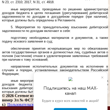
N 23, ст. 2310; 2017, N 31, ст. 4918.
иные мероприятия, проводимые по решению администратора
доходов бюджета в целях погашения (урегулирования) дебиторской
задолженности по доходам в досудебном порядке (при наличии),
которые должны быть определены в Регламенте.
5. Мероприятия по принудительному взысканию дебиторской
задолженности по доходам включают в себя:
подготовку необходимых материалов и документов, а также
подачу искового заявления в суд;
обеспечение принятия исчерпывающих мер по обжалованию
актов государственных органов и должностных лиц, судебных актов о
полном (частичном) отказе в удовлетворении заявленных требований
при наличии к тому оснований;
направление исполнительных документов на исполнение в
случаях и порядке, установленных законодательством Российской
Федерации;
×
иные мероприятия, проводимые по решению администратора
доходов бюджета в целях осуществления принудительного
Подпишитесь на наш МАХ-
взыскания дебиторской задолженности по доходам (при наличии),
которые должны быть определены в Регламенте.
канал
© 2026 Сетевое издание «Финконтроль» (регистрационный
номер Эл № ФС77-81487 от 16 июля 2021
Будьте в курсе всех новостей и акций!
г.)
Пользовательское соглашение