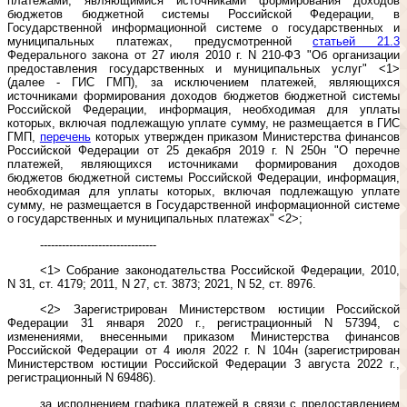
платежами, являющимися источниками формирования доходов
бюджетов бюджетной системы Российской Федерации, в
Государственной информационной системе о государственных и
муниципальных платежах, предусмотренной
статьей 21.3
Федерального закона от 27 июля 2010 г. N 210-ФЗ "Об организации
предоставления государственных и муниципальных услуг" <1>
(далее - ГИС ГМП), за исключением платежей, являющихся
источниками формирования доходов бюджетов бюджетной системы
Российской Федерации, информация, необходимая для уплаты
которых, включая подлежащую уплате сумму, не размещается в ГИС
ГМП,
перечень
которых утвержден приказом Министерства финансов
Российской Федерации от 25 декабря 2019 г. N 250н "О перечне
платежей, являющихся источниками формирования доходов
бюджетов бюджетной системы Российской Федерации, информация,
необходимая для уплаты которых, включая подлежащую уплате
сумму, не размещается в Государственной информационной системе
о государственных и муниципальных платежах" <2>;
--------------------------------
<1> Собрание законодательства Российской Федерации, 2010,
N 31, ст. 4179; 2011, N 27, ст. 3873; 2021, N 52, ст. 8976.
<2> Зарегистрирован Министерством юстиции Российской
Федерации 31 января 2020 г., регистрационный N 57394, с
изменениями, внесенными приказом Министерства финансов
Российской Федерации от 4 июля 2022 г. N 104н (зарегистрирован
Министерством юстиции Российской Федерации 3 августа 2022 г.,
регистрационный N 69486).
за исполнением графика платежей в связи с предоставлением