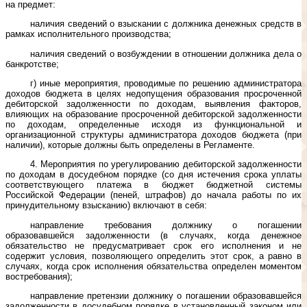
на предмет:
наличия сведений о взыскании с должника денежных средств в
рамках исполнительного производства;
наличия сведений о возбуждении в отношении должника дела о
банкротстве;
г) иные мероприятия, проводимые по решению администратора
доходов бюджета в целях недопущения образования просроченной
дебиторской задолженности по доходам, выявления факторов,
влияющих на образование просроченной дебиторской задолженности
по доходам, определенные исходя из функциональной и
организационной структуры администратора доходов бюджета (при
наличии), которые должны быть определены в Регламенте.
4. Мероприятия по урегулированию дебиторской задолженности
по доходам в досудебном порядке (со дня истечения срока уплаты
соответствующего платежа в бюджет бюджетной системы
Российской Федерации (пеней, штрафов) до начала работы по их
принудительному взысканию) включают в себя:
направление требования должнику о погашении
образовавшейся задолженности (в случаях, когда денежное
обязательство не предусматривает срок его исполнения и не
содержит условия, позволяющего определить этот срок, а равно в
случаях, когда срок исполнения обязательства определен моментом
востребования);
направление претензии должнику о погашении образовавшейся
задолженности в досудебном порядке в установленный законом или