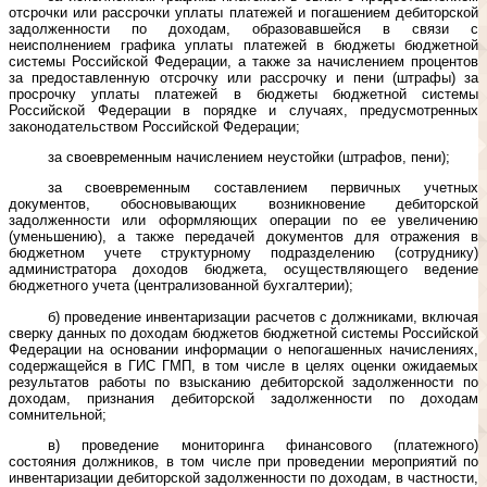
отсрочки или рассрочки уплаты платежей и погашением дебиторской
задолженности по доходам, образовавшейся в связи с
неисполнением графика уплаты платежей в бюджеты бюджетной
системы Российской Федерации, а также за начислением процентов
за предоставленную отсрочку или рассрочку и пени (штрафы) за
просрочку уплаты платежей в бюджеты бюджетной системы
Российской Федерации в порядке и случаях, предусмотренных
законодательством Российской Федерации;
за своевременным начислением неустойки (штрафов, пени);
за своевременным составлением первичных учетных
документов, обосновывающих возникновение дебиторской
задолженности или оформляющих операции по ее увеличению
(уменьшению), а также передачей документов для отражения в
бюджетном учете структурному подразделению (сотруднику)
администратора доходов бюджета, осуществляющего ведение
бюджетного учета (централизованной бухгалтерии);
б) проведение инвентаризации расчетов с должниками, включая
сверку данных по доходам бюджетов бюджетной системы Российской
Федерации на основании информации о непогашенных начислениях,
содержащейся в ГИС ГМП, в том числе в целях оценки ожидаемых
результатов работы по взысканию дебиторской задолженности по
доходам, признания дебиторской задолженности по доходам
сомнительной;
в) проведение мониторинга финансового (платежного)
состояния должников, в том числе при проведении мероприятий по
инвентаризации дебиторской задолженности по доходам, в частности,