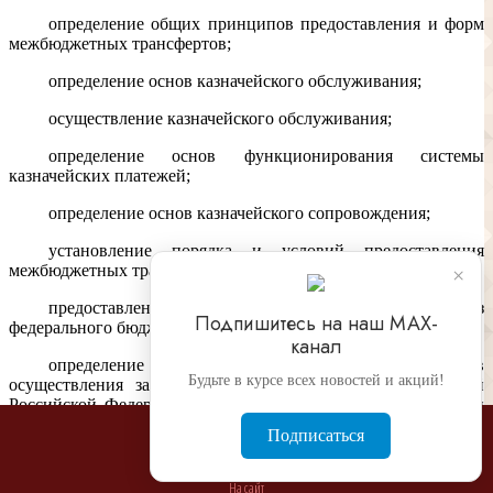
определение общих принципов предоставления и форм
межбюджетных трансфертов;
определение основ казначейского обслуживания;
осуществление казначейского обслуживания;
определение основ функционирования системы
казначейских платежей;
определение основ казначейского сопровождения;
установление порядка и условий предоставления
межбюджетных трансфертов из федерального бюджета;
×
предоставление межбюджетных трансфертов из
Подпишитесь на наш МАХ-
федерального бюджета;
канал
определение общего порядка и принципов
Будьте в курсе всех новостей и акций!
осуществления заимствований и предоставления гарантий
Российской Федерации, субъектов Российской Федерации и
муниципальных образований, погашения и обслуживания
Подписаться
государственного (муниципального) долга;
осуществление государственных заимствований
На сайт