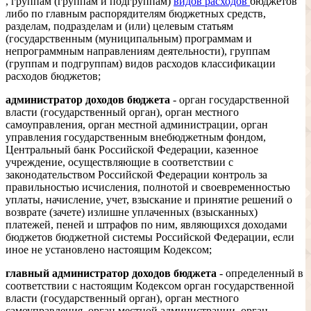
, группам (группам и подгруппам)
видов расходов
бюджетов
либо по главным распорядителям бюджетных средств,
разделам, подразделам и (или) целевым статьям
(государственным (муниципальным) программам и
непрограммным направлениям деятельности), группам
(группам и подгруппам) видов расходов классификации
расходов бюджетов;
администратор доходов бюджета
- орган государственной
власти (государственный орган), орган местного
самоуправления, орган местной администрации, орган
управления государственным внебюджетным фондом,
Центральный банк Российской Федерации, казенное
учреждение, осуществляющие в соответствии с
законодательством Российской Федерации контроль за
правильностью исчисления, полнотой и своевременностью
уплаты, начисление, учет, взыскание и принятие решений о
возврате (зачете) излишне уплаченных (взысканных)
платежей, пеней и штрафов по ним, являющихся доходами
бюджетов бюджетной системы Российской Федерации, если
иное не установлено настоящим Кодексом;
главный администратор доходов бюджета
- определенный в
соответствии с настоящим Кодексом орган государственной
власти (государственный орган), орган местного
самоуправления, орган местной администрации, орган