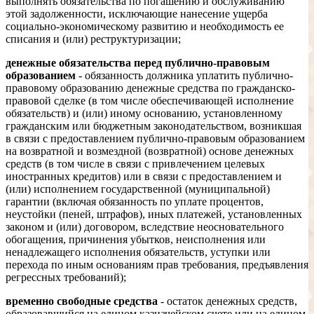
выполнять обязательства по погашению и обслуживанию
этой задолженности, исключающие нанесение ущерба
социально-экономическому развитию и необходимость ее
списания и (или) реструктуризации;
денежные обязательства перед публично-правовым
образованием
- обязанность должника уплатить публично-
правовому образованию денежные средства по гражданско-
правовой сделке (в том числе обеспечивающей исполнение
обязательств) и (или) иному основанию, установленному
гражданским или бюджетным законодательством, возникшая
в связи с предоставлением публично-правовым образованием
на возвратной и возмездной (возвратной) основе денежных
средств (в том числе в связи с привлечением целевых
иностранных кредитов) или в связи с предоставлением и
(или) исполнением государственной (муниципальной)
гарантии (включая обязанность по уплате процентов,
неустойки (пеней, штрафов), иных платежей, установленных
законом и (или) договором, вследствие неосновательного
обогащения, причинения убытков, неисполнения или
ненадлежащего исполнения обязательств, уступки или
перехода по иным основаниям прав требования, предъявления
регрессных требований);
временно свободные средства
- остаток денежных средств,
образовавшийся на едином казначейском счете или на едином