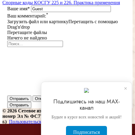
Спорные коды КОСГУ 225 и 226. Практика применения
Ваше имя
*
*
Ваш комментарий:
Загрузить файл или картинку
Перетащить с помощью
Drag'n'drop
Перетащите файлы
Ничего не найдено
×
Отправить
Отменить
Подпишитесь на наш МАХ-
канал
© 2026 Сетевое издание «Финконтроль» (регистрационный
номер Эл № ФС77-81487 от 16 июля 2021
Будьте в курсе всех новостей и акций!
г.)
Пользовательское соглашение
Издательский дом Бюджет. Использование материалов
Подписаться