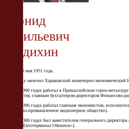
Леонид
Васильевич
Бредихин
Родился 25 мая 1951 года.
В 1975 году окончил Харьковский инженерно-экономический И
В 1975—1990 годах работал в Прикаспийском горно-металлурги
строительству, главным бухгалтером-директором Финансово-ра
В 1990—1996 годах работал главным экономистом, исполните
строительно-промышленное акционерное общество).
В 1996—2000 годах был заместителем генерального директора
«Холдинг Евтотерминал Обнинск»).