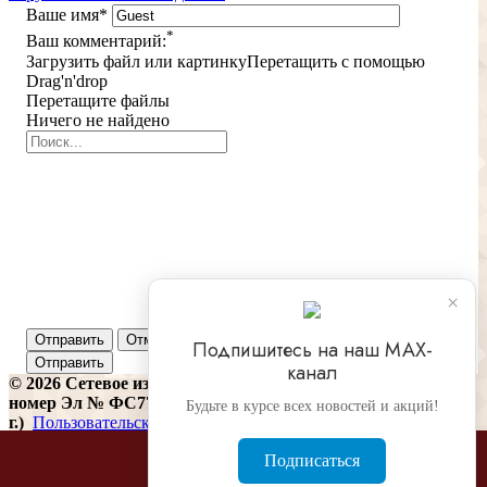
Ваше имя
*
*
Ваш комментарий:
Загрузить файл или картинку
Перетащить с помощью
Drag'n'drop
Перетащите файлы
Ничего не найдено
×
Отправить
Отменить
Подпишитесь на наш МАХ-
канал
© 2026 Сетевое издание «Финконтроль» (регистрационный
номер Эл № ФС77-81487 от 16 июля 2021
Будьте в курсе всех новостей и акций!
г.)
Пользовательское соглашение
Издательский дом Бюджет. Использование материалов
Подписаться
rufincontrol.ru разрешено только с предварительного