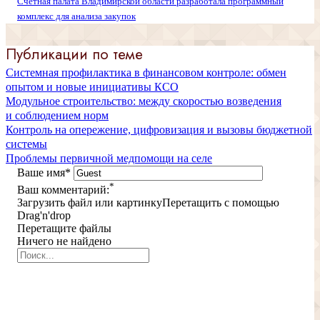
Счетная палата Владимирской области разработала программный
комплекс для анализа закупок
Публикации по теме
Системная профилактика в финансовом контроле: обмен
опытом и новые инициативы КСО
Модульное строительство: между скоростью возведения
и соблюдением норм
Контроль на опережение, цифровизация и вызовы бюджетной
системы
Проблемы первичной медпомощи на селе
Ваше имя
*
*
Ваш комментарий:
Загрузить файл или картинку
Перетащить с помощью
Drag'n'drop
Перетащите файлы
Ничего не найдено