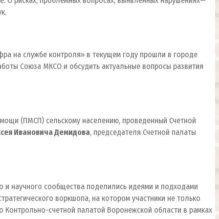
е. О рисках, проблемных вопросах, выявленных нарушениях—
к.
фра на службе контроля» в текущем году прошли в городе
работы Союза МКСО и обсудить актуальные вопросы развития
мощи (ПМСП) сельскому населению, проведенный Счетной
ксея Ивановича Демидова
, председателя Счетной палаты
ого и научного сообщества поделились идеями и подходами
тратегического воркшопа, на котором участники не только
ано Контрольно-счетной палатой Воронежской области в рамках