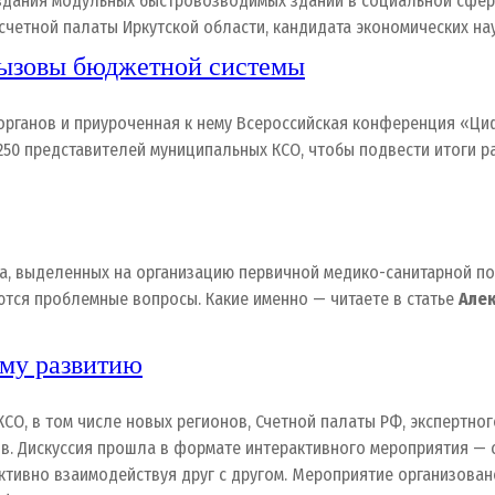
оздания модульных быстровозводимых зданий в социальной сфер
счетной палаты Иркутской области, кандидата экономических нау
вызовы бюджетной системы
органов и приуроченная к нему Всероссийская конференция «Ци
250 представителей муниципальных КСО, чтобы подвести итоги 
, выделенных на организацию первичной медико-санитарной по
аются проблемные вопросы. Какие именно — читаете в статье
Але
ому развитию
КСО, в том числе новых регионов, Счетной палаты РФ, экспертн
. Дискуссия прошла в формате интерактивного мероприятия — с
 активно взаимодействуя друг с другом. Мероприятие организов