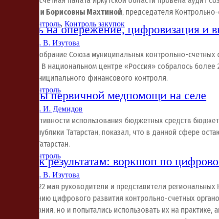
онтрольно-счетная палата Иркутской области провела аудит с
 статье
Юлии Борисовны Махтиной
, председателя Контрольно-
Внешний контроль
,
Контроль закупок
Контроль на опережение, цифровизация и 
3.07.2026
О. В. Изутова
XIV общее собрание Союза муниципальных контрольно-счетных 
расноярске. В национальном центре «Россия» собралось более 
нешнего муниципального финансового контроля.
Внешний контроль
Проблемы первичной медпомощи на селе
6.06.2026
А. И. Демидов
удит эффективности использования бюджетных средств бюджета
алатой Республики Татарстан, показал, что в данной сфере ост
еспублики Татарстан.
Внешний контроль
От идей к результатам: воркшоп по цифров
8.06.2026
О. В. Изутова
 Воронеже 22 мая руководители и представители региональных 
 планированию цифрового развития контрольно-счетных органов
олучили знания, но и попытались использовать их на практике,