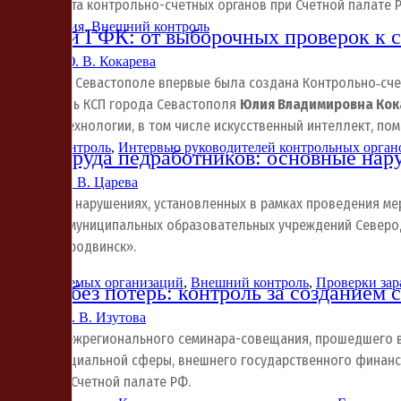
аботы Совета контрольно-счетных органов при Счетной палате 
Цифровизация
,
Внешний контроль
Внешний ГФК: от выборочных проверок к 
3.06.2026
Ю. В. Кокарева
 2015 году в Севастополе впервые была создана Контрольно‑сче
редседатель КСП города Севастополя
Юлия Владимировна Кок
ифровые технологии, в том числе искусственный интеллект, по
Внешний контроль
,
Интервью руководителей контрольных орган
Оплата труда педработников: основные на
9.05.2026
Е. В. Царева
б основных нарушениях, установленных в рамках проведения ме
аботников муниципальных образовательных учреждений Северод
Город Северодвинск».
ля проверяемых организаций
,
Внешний контроль
,
Проверки зар
Бюджет без потерь: контроль за созданием 
8.05.2026
О. В. Изутова
частники межрегионального семинара-совещания, прошедшего в
бъектов социальной сферы, внешнего государственного финанс
рганов при Счетной палате РФ.