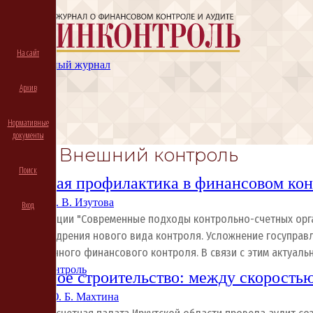
На сайт
Электронный журнал
Архив
Архив
Подписка
Вход
Нормативные
документы
Тема: Внешний контроль
Поиск
Системная профилактика в финансовом кон
6.08.2026
О. В. Изутова
Вход
а конференции "Современные подходы контрольно-счетных орга
рактику внедрения нового вида контроля. Усложнение госупра
осударственного финансового контроля. В связи с этим актуал
Внешний контроль
Модульное строительство: между скорость
3.07.2026
Ю. Б. Махтина