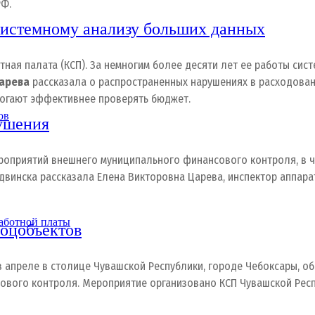
РФ.
системному анализу больших данных
тная палата (КСП). За немногим более десяти лет ее работы сис
арева
рассказала о распространенных нарушениях в расходовани
могают эффективнее проверять бюджет.
ов
рушения
роприятий внешнего муниципального финансового контроля, в ч
винска рассказала Елена Викторовна Царева, инспектор аппар
аботной платы
соцобъектов
 апреле в столице Чувашской Республики, городе Чебоксары, 
ового контроля. Мероприятие организовано КСП Чувашской Респ