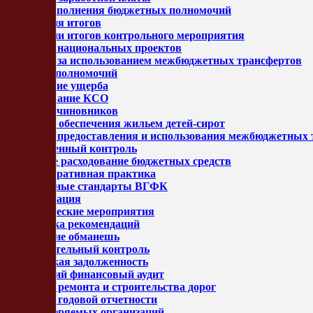
Анализ исполнения бюджетных полномочий
Реализация итогов
Реализации итогов контрольного мероприятия
Контроль национальных проектов
Контроль за использованием межбюджетных трансфертов
Передача полномочий
Возмещение ущерба
Рейтенгование КСО
Мода для чиновников
Проверки обеспечения жильем детей-сирот
Контроль предоставления и использования межбюджетных 
Ведомственный контроль
Нецелевое расходование бюджетных средств
Административная практика
Федеральные стандарты ВГФК
Цифровизация
Аналитические мероприятия
Подготовка рекомендаций
Ревизора не обманешь
Предварительный контроль
Дебиторская задолженность
Внутренний финансовый аудит
Проверка ремонта и строительства дорог
Проверка годовой отчетности
Для проверяемых организаций