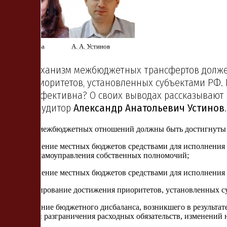
Т. В. Ипатова
А. А. Устинов
Механизм межбюджетных трансфертов должен
приоритетов, установленных субъектами РФ
эффективна? О своих выводах рассказывают 
и аудитор
Александр Анатольевич Устинов
.
В рамках межбюджетных отношений должны быть достигнуты
— обеспечение местных бюджетов средствами для исполнени
местного самоуправления собственных полномочий;
— обеспечение местных бюджетов средствами для исполнения
— стимулирование достижения приоритетов, установленных с
— устранение бюджетного дисбаланса, возникшего в результат
изменений разграничения расходных обязательств, изменений 