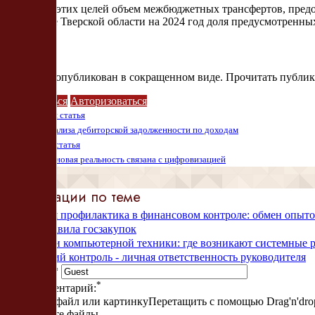
Исходя из этих целей объем межбюджетных трансфертов, предос
В бюджете Тверской области на 2024 год доля предусмотренны
Доступ ограничен
Материал опубликован в сокращенном виде. Прочитать публи
Подписаться
Авторизоваться
Предыдущая статья
Практика анализа дебиторской задолженности по доходам
Следующая статья
Госзакупки: новая реальность связана с цифровизацией
Публикации по теме
Системная профилактика в финансовом контроле: обмен опы
Новые правила госзакупок
Госзакупки компьютерной техники: где возникают системные р
Внутренний контроль - личная ответственность руководителя
Ваше имя
*
*
Ваш комментарий:
Загрузить файл или картинку
Перетащить с помощью Drag'n'dro
Перетащите файлы