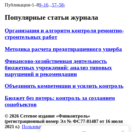
Публикации
‹
1–8
9–16
...
57–58
›
Популярные статьи журнала
Организация и алгоритм контроля ремонтно-
строительных работ
Методика расчета предотвращенного ущерба
Финансово-хозяйственная деятельность
бюджетных учреждений: анализ типовых
нарушений и рекомендации
Объединить компетенции и усилить контроль
Бюджет без потерь: контроль за созданием
соцобъектов
© 2026 Сетевое издание «Финконтроль»
(регистрационный номер Эл № ФС77-81487 от 16 июля
2021 г.)
Пользовательское соглашение
×