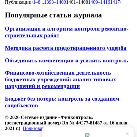
Публикации
‹
1–8
...
1393–1400
1401–1408
1409–1416
1417
›
Популярные статьи журнала
Организация и алгоритм контроля ремонтно-
строительных работ
Методика расчета предотвращенного ущерба
Объединить компетенции и усилить контроль
Финансово-хозяйственная деятельность
бюджетных учреждений: анализ типовых
нарушений и рекомендации
Бюджет без потерь: контроль за созданием
соцобъектов
© 2026 Сетевое издание «Финконтроль»
(регистрационный номер Эл № ФС77-81487 от 16 июля
2021 г.)
Пользовательское соглашение
×