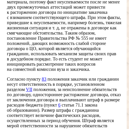
материала, поэтому факт неуспеваемости после не менее
двух промежуточных аттестаций может привести
к расторжению договора по инициативе заказчика
с взиманием соответствующего штрафа. При этом факты,
приведшие к неуспеваемости, например болезнь, тяжелая
жизненная ситуация и т. д, не отражены в договоре как
смягчающие обстоятельства. Таким образом,
постановление Правительства РФ № 555 не имеет
положений, дающих возможность слабой стороне
договора о ЦО, которой является обучающийся
гражданин, использовать механизм защиты своих прав
в досудебном порядке. То есть студент не может
инициировать рассмотрение таких вопросов
на совместной комиссии вуза и заказчика.
Согласно пункту
83
положения заказчик или гражданин
несут ответственность в порядке, установленном
разделом
VII
положения, за неисполнение обязательств
по договору, одностороннее расторжение договора, отказ
от заключения договора и выплачивают штраф в размере
расходов бюджета (пункт
6
статьи 71.1 закона
об образовании). Размер штрафа с гражданина
соответствует величине фактических расходов,
осуществленных за период обучения. Штраф является
мерой ответственности за нарушение обязательств