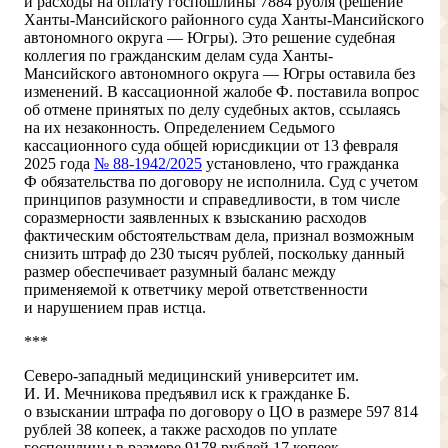
и расходы на оплату госпошлины 7884 рубля (решение
Ханты-Мансийского районного суда Ханты-Мансийского
автономного округа — Югры). Это решение судебная
коллегия по гражданским делам суда Ханты-
Мансийского автономного округа — Югры оставила без
изменений. В кассационной жалобе Ф. поставила вопрос
об отмене принятых по делу судебных актов, ссылаясь
на их незаконность. Определением Седьмого
кассационного суда общей юрисдикции от 13 февраля
2025 года
№ 88-1942/2025
установлено, что гражданка
Ф обязательства по договору не исполнила. Суд с учетом
принципов разумности и справедливости, в том числе
соразмерности заявленных к взысканию расходов
фактическим обстоятельствам дела, признал возможным
снизить штраф до 230 тысяч рублей, поскольку данный
размер обеспечивает разумный баланс между
применяемой к ответчику мерой ответственности
и нарушением прав истца.
***
Северо-западный медицинский университет им.
И. И. Мечникова предъявил иск к гражданке Б.
о взыскании штрафа по договору о ЦО в размере 597 814
рублей 38 копеек, а также расходов по уплате
госпошлины в размере 9178 рублей 17 копеек.