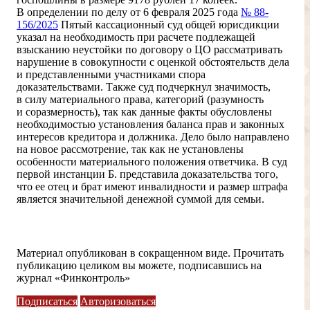
В определении по делу от 6 февраля 2025 года
№ 88-
156/2025
Пятый кассационный суд общей юрисдикции
указал на необходимость при расчете подлежащей
взысканию неустойки по договору о ЦО рассматривать
нарушение в совокупности с оценкой обстоятельств дела
и представленными участниками спора
доказательствами. Также суд подчеркнул значимость,
в силу материального права, категорий (разумность
и соразмерность), так как данные факты обусловлены
необходимостью установления баланса прав и законных
интересов кредитора и должника. Дело было направлено
на новое рассмотрение, так как не установлены
особенности материального положения ответчика. В суд
первой инстанции Б. представила доказательства того,
что ее отец и брат имеют инвалидности и размер штрафа
является значительной денежной суммой для семьи.
Доступ ограничен
Материал опубликован в сокращенном виде. Прочитать
публикацию целиком вы можете, подписавшись на
журнал «Финконтроль»
Подписаться
Авторизоваться